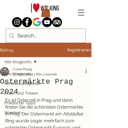
Registrieren
Beitrag
Alle blogposts
I Love Praag
Alle blogposts
11. März 2024
1 Min. Lesezeit
Ostermärkte Prag
Sehenswürdigkeiten
2024
Essen und Trinken
Es ist Osterzeit in Prag und dann 
Praktische Tipps
finden Sie die schönsten Ostermärkte 
Wandern
in Prag. Der Ostermarkt am Altstädter 
Ring wurde sogar mehrfach zum 
schönsten Ostermarkt Europas und 