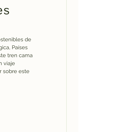
es
stenibles de 
ica, Países 
ste tren cama 
 viaje 
r sobre este 