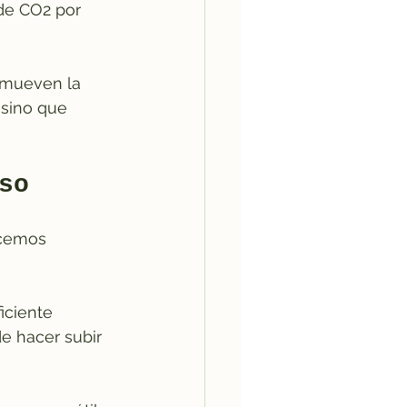
de CO2 por 
omueven la 
 sino que 
so
ecemos 
iciente 
e hacer subir 