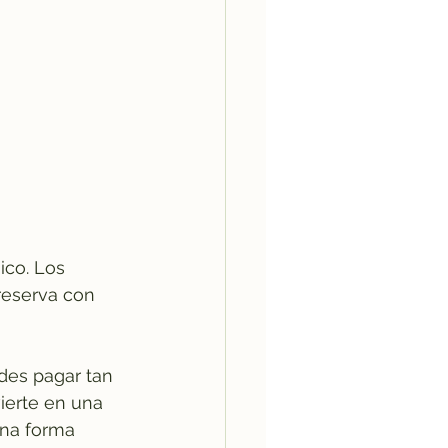
co. Los 
reserva con 
des pagar tan 
vierte en una 
una forma 