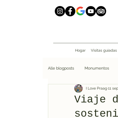
Hogar
Visitas guiadas
Alle blogposts
Monumentos
I Love Praag
11 se
Viaje 
sosten