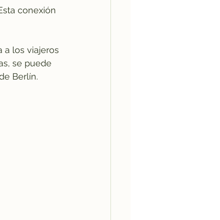
 Esta conexión 
a los viajeros 
ras, se puede 
e Berlín.