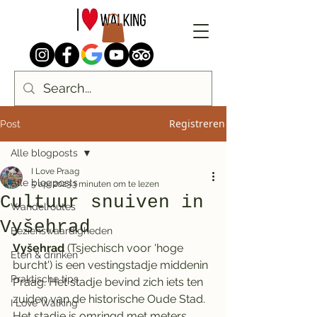
Registreren
Post
Alle blogposts
I Love Praag
Alle blogposts
5 apr 2023
3 minuten om te lezen
Cultuur snuiven in
Wandelroutes
Vyšehrad
Bezienswaardigheden
Vyšehrad
 (Tsjechisch voor 'hoge 
Eten & drinken
burcht') is een vestingstadje middenin 
Praktische tips
Praag. Het stadje bevind zich iets ten 
zuiden van de historische Oude Stad. 
I Love Walking
Het stadje is omringd met meters 