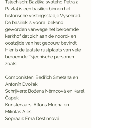
Tsjechisch: Bazilika svatého Petra a 
Pavla) is een basiliek binnen het 
historische vestingsstadje Vyšehrad. 
De basiliek is vooral bekend 
geworden vanwege het beroemde 
kerkhof dat zich aan de noord- en 
oostzijde van het gebouw bevindt. 
Hier is de laatste rustplaats van vele 
beroemde Tsjechische personen 
zoals: 
Componisten: Bedřich Smetana en 
Antonín Dvořák 
Schrijvers: Božena Němcová en Karel 
Čapek 
Kunstenaars: Alfons Mucha en 
Mikoláš Aleš
Sopraan: Ema Destinnová.