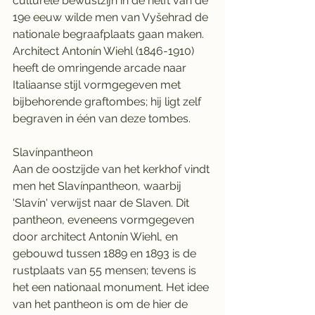
culturele bewustzijn in de helft van de 
19e eeuw wilde men van Vyšehrad de 
nationale begraafplaats gaan maken. 
Architect Antonín Wiehl (1846-1910) 
heeft de omringende arcade naar 
Italiaanse stijl vormgegeven met 
bijbehorende graftombes; hij ligt zelf 
begraven in één van deze tombes.
Slavínpantheon
Aan de oostzijde van het kerkhof vindt 
men het Slavínpantheon, waarbij 
'Slavín' verwijst naar de Slaven. Dit 
pantheon, eveneens vormgegeven 
door architect Antonín Wiehl, en 
gebouwd tussen 1889 en 1893 is de 
rustplaats van 55 mensen; tevens is 
het een nationaal monument. Het idee 
van het pantheon is om de hier de 