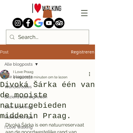
Registreren
Post
Alle blogposts
I Love Praag
Alle blogposts
4 sep 2023
2 minuten om te lezen
Divoká Šárka één van
Wandelroutes
de mooiste
Bezienswaardigheden
natuurgebieden
Eten & drinken
middenin Praag.
Praktische tips
Divoká Šárka is een natuurreservaat 
I Love Walking
aan de noordwestelijke rand van 