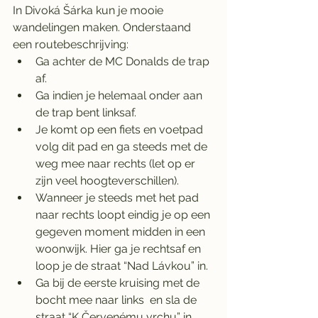
In Divoká Šárka kun je mooie 
wandelingen maken. Onderstaand 
een routebeschrijving: 
Ga achter de MC Donalds de trap 
af. 
Ga indien je helemaal onder aan 
de trap bent linksaf. 
Je komt op een fiets en voetpad 
volg dit pad en ga steeds met de 
weg mee naar rechts (let op er 
zijn veel hoogteverschillen). 
Wanneer je steeds met het pad 
naar rechts loopt eindig je op een 
gegeven moment midden in een 
woonwijk. Hier ga je rechtsaf en 
loop je de straat “Nad Lávkou” in.
Ga bij de eerste kruising met de 
bocht mee naar links  en sla de 
straat “K Červenému vrchu” in. 