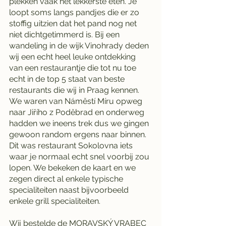
plekken vaak het lekkerste eten. Je 
loopt soms langs pandjes die er zo 
stoffig uitzien dat het pand nog net 
niet dichtgetimmerd is. Bij een 
wandeling in de wijk Vinohrady deden 
wij een echt heel leuke ontdekking 
van een restaurantje die tot nu toe 
echt in de top 5 staat van beste 
restaurants die wij in Praag kennen. 
We waren van Náměstí Míru opweg 
naar Jiřího z Poděbrad en onderweg 
hadden we ineens trek dus we gingen 
gewoon random ergens naar binnen. 
Dit was restaurant Sokolovna iets 
waar je normaal echt snel voorbij zou 
lopen. We bekeken de kaart en we 
zegen direct al enkele typische 
specialiteiten naast bijvoorbeeld 
enkele grill specialiteiten. 
Wij bestelde de MORAVSKÝ VRABEC 