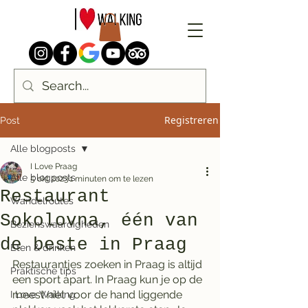
Registreren
Post
Alle blogposts
I Love Praag
Alle blogposts
5 okt 2023
1 minuten om te lezen
Restaurant
Wandelroutes
Sokolovna, één van
Bezienswaardigheden
de beste in Praag
Eten & drinken
Restaurantjes zoeken in Praag is altijd 
Praktische tips
een sport apart. In Praag kun je op de 
meest niet voor de hand liggende 
I Love Walking