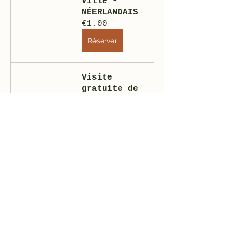
Ville - 
NÉERLANDAIS
€1.00
Réserver
Visite 
gratuite de 
Prague : 
Vieille 
Ville – 
FRANÇAIS
€1.00
3h
Réserver
Visite 
gratuite de 