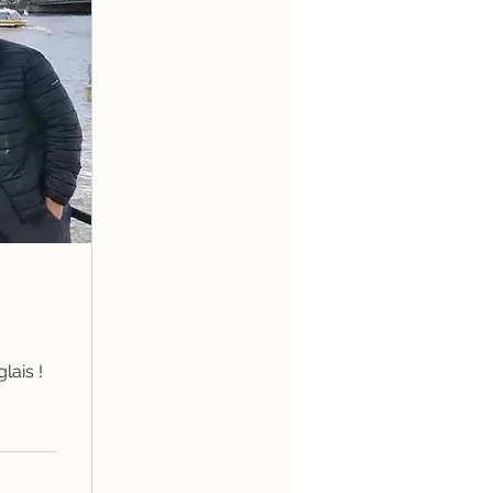
lais !