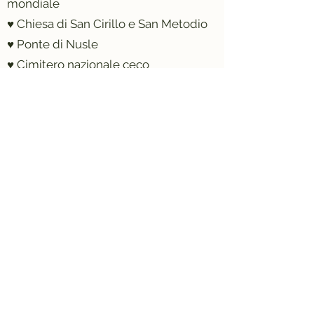
mondiale
♥ Chiesa di San Cirillo e San Metodio
♥ Ponte di Nusle
♥ Cimitero nazionale ceco
♥ Chiesa di San Pietro e Paolo
♥ Vyšehrad
♥ Naplavka
Dettagli:
Non adatto a persone che non sanno
andare in bicicletta.
Numero massimo di partecipanti:
15 (se hai bisogno di più partecipanti,
contattaci:
mail@i-love-praag.nl
)
PRENOTA ORA