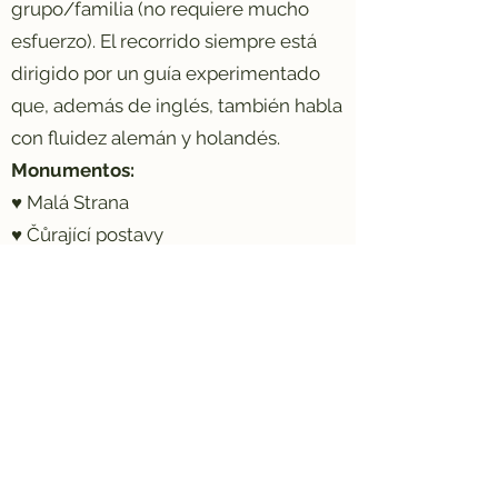
grupo/familia (no requiere mucho
esfuerzo). El recorrido siempre está
dirigido por un guía experimentado
que, además de inglés, también habla
con fluidez alemán y holandés.
Monumentos:
♥ Malá Strana
♥ Čůrající postavy
♥ Muro de Lennon
♥ Puente de Carlos
♥ Sinagoga Maiselova
♥ Antigua Sinagoga Nueva
♥ Plaza de la Ciudad Vieja
♥ reloj astronómico
♥ Prašná brana
♥ Plaza Wenceslao