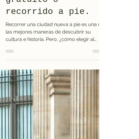
gratuito o
recorrido a pie.
Recorrer una ciudad nueva a pie es una de
las mejores maneras de descubrir su
cultura e historia. Pero, ¿cómo elegir al
proveedor adecuado para tu recorrido a
pie? Hay muchas opciones, pero I Love
Walking se distingue claramente del resto.
Esta plataforma no solo ofrece excelentes
tours y excursiones gratuitas de un día,
sino que también opera con un concepto
familiar único que prioriza la calidad y la
honestidad. A continuación, encontrarás
cinco razones por las que I Love W