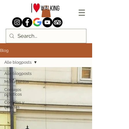
Blog
Alle blogposts
Alle blogposts
Monumentos
Consejos
prácticos
Comidas y
bebidas