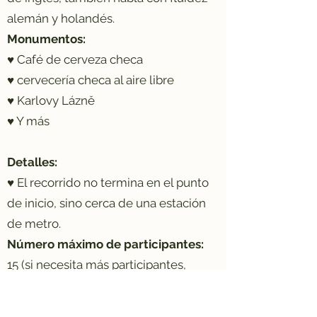
alemán y holandés.
Monumentos:
♥ Café de cerveza checa
♥ cervecería checa al aire libre
♥ Karlovy Lázně
♥ Y más
Detalles:
♥ El recorrido no termina en el punto
de inicio, sino cerca de una estación
de metro.
Número máximo de participantes:
15 (si necesita más participantes,
contáctenos:
mail@i-love-praag.nl
)
RESERVAR AHORA