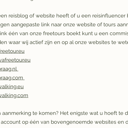
een reisblog of website heeft of u een reisinfluencer
igen aangepaste link naar onze website of tours aan
link één van onze freetours boekt kunt u een commis
eden waar wij actief zijn en op al onze websites te we
reetour.eu
vafreetour.eu
praag.nl
-praag.com
walking.eu
walking.com
 aanmerking te komen? Het enigste wat u hoeft te d
account op één van bovengenoemde websites en d