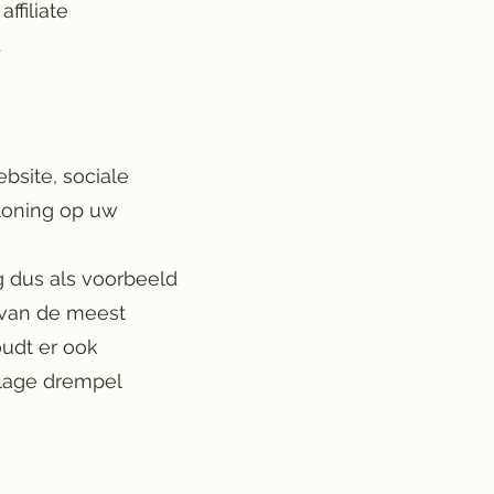
ffiliate
.
bsite, sociale
eloning op uw
 dus als voorbeeld
n van de meest
oudt er ook
lage drempel