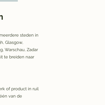
n
 meerdere steden in
gh, Glasgow,
ing, Warschau, Zadar
t te breiden naar
 of product in ruil
 één van de