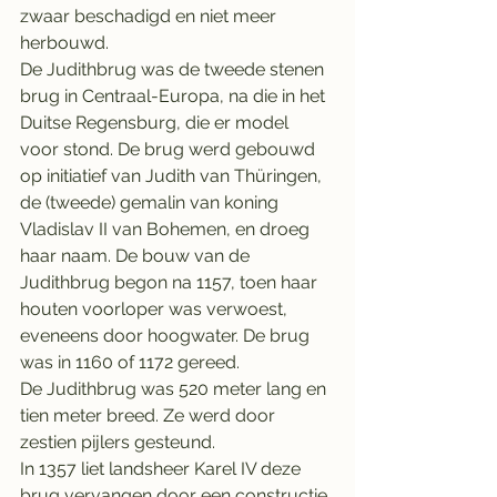
zwaar beschadigd en niet meer 
herbouwd.
De Judithbrug was de tweede stenen 
brug in Centraal-Europa, na die in het 
Duitse Regensburg, die er model 
voor stond. De brug werd gebouwd 
op initiatief van Judith van Thüringen, 
de (tweede) gemalin van koning 
Vladislav II van Bohemen, en droeg 
haar naam. De bouw van de 
Judithbrug begon na 1157, toen haar 
houten voorloper was verwoest, 
eveneens door hoogwater. De brug 
was in 1160 of 1172 gereed.
De Judithbrug was 520 meter lang en 
tien meter breed. Ze werd door 
zestien pijlers gesteund.
In 1357 liet landsheer Karel IV deze 
brug vervangen door een constructie 