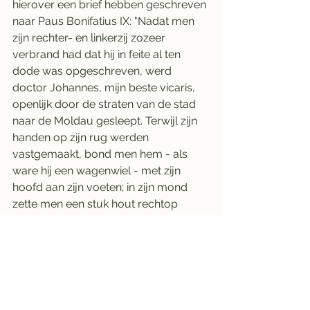
hierover een brief hebben geschreven 
naar Paus Bonifatius IX: "Nadat men 
zijn rechter- en linkerzij zozeer 
verbrand had dat hij in feite al ten 
dode was opgeschreven, werd 
doctor Johannes, mijn beste vicaris, 
openlijk door de straten van de stad 
naar de Moldau gesleept. Terwijl zijn 
handen op zijn rug werden 
vastgemaakt, bond men hem - als 
ware hij een wagenwiel - met zijn 
hoofd aan zijn voeten; in zijn mond 
zette men een stuk hout rechtop 
zodat deze wreed werd 
opengescheurd. Zo hebben ze hem 
naar beneden gegooid en verdronken.
Het gruwelijk verminkte lichaam van 
Nepomuk  zou 's nachts zijn komen 
bovendrijven, omgeven door vijf 