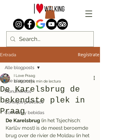
Regístrate
Entrada
Alle blogposts
I Love Praag
Alle blogposts
11 abr 2023
4 min de lectura
De Karelsbrug de
Monumentos
bekendste plek in
Consejos prácticos
Praag
Comidas y bebidas
De Karelsbrug 
(in het Tsjechisch: 
Karlův most) is de meest beroemde 
brug over de rivier de Moldau (in het 