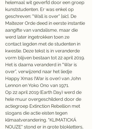
helemaal wit geverfd door een groep 
kunststudenten. Er was enkel op 
geschreven: "Wall is over" [
sic
]. De 
Maltezer Orde deed in eerste instantie 
aangifte van vandalisme, maar die 
werd later ingetrokken toen ze 
contact legden met de studenten in 
kwestie. Deze tekst is in veranderde 
vorm blijven bestaan tot 22 april 2019. 
Het is daarna veranderd in "War is 
over”, verwijzend naar het liedje 
Happy Xmas (War is over) van John 
Lennon en Yoko Ono van 1971.
Op 22 april 2019 (Earth Day) werd de 
hele muur overgeschilderd door de 
actiegroep Extinction Rebellion met 
slogans die actie eisten tegen 
klimaatverandering. "KLIMATICKÁ 
NOUZE" stond er in grote blokletters, 