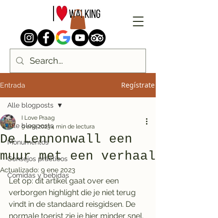
Regístrate
Entrada
Alle blogposts
I Love Praag
Alle blogposts
9 ene 2023
4 min de lectura
De Lennonwall een
Monumentos
muur met een verhaal
Consejos prácticos
Actualizado:
9 ene 2023
Comidas y bebidas
Let op: dit artikel gaat over een 
verborgen highlight die je niet terug 
vindt in de standaard reisgidsen. De 
normale toerist zie je hier minder snel. 