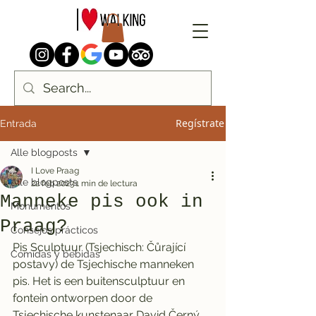
Regístrate
Entrada
Alle blogposts
I Love Praag
Alle blogposts
22 feb 2023
1 min de lectura
Manneke pis ook in
Monumentos
Praag?
Consejos prácticos
Pis Sculptuur (Tsjechisch: Čůrající 
Comidas y bebidas
postavy) de Tsjechische manneken 
pis. Het is een buitensculptuur en 
fontein ontworpen door de 
Tsjechische kunstenaar David Černý 