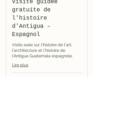
Visite guidée
gratuite de
l'histoire
d'Antigua –
Espagnol
Visite axée sur l'histoire de l'art,
l'architecture et l'histoire de
l'Antigua Guatemala espagnole.
Lire plus
Chargement des jours...
1
1 €
euro
Réserver