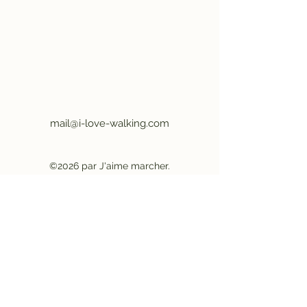
mail@i-love-walking.com
©2026 par J'aime marcher.
Conditions générales
|
Confidentialité
|
Publicité
|
Offres d'emploi
Devenez partenaire affilié
|
Devenez
prestataire