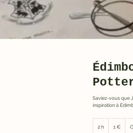
Édimb
Potte
Saviez-vous que J.
inspiration à Édim
1
euro
2 h
2
1 €
C