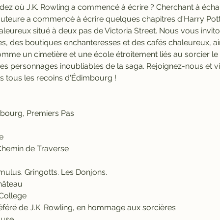
z où J.K. Rowling a commencé à écrire ? Cherchant à écha
'auteure a commencé à écrire quelques chapitres d'Harry Pot
leureux situé à deux pas de Victoria Street. Nous vous invit
es, des boutiques enchanteresses et des cafés chaleureux, ai
me un cimetière et une école étroitement liés au sorcier le
es personnages inoubliables de la saga. Rejoignez-nous et v
s tous les recoins d'Édimbourg !
mbourg, Premiers Pas
e
: Chemin de Traverse
ulus. Gringotts. Les Donjons.
hâteau
 College
référé de J.K. Rowling, en hommage aux sorcières
ouse