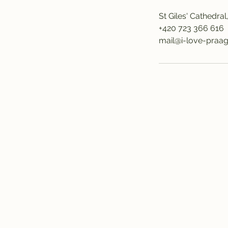
St Giles' Cathedra
+420 723 366 616
mail@i-love-praag