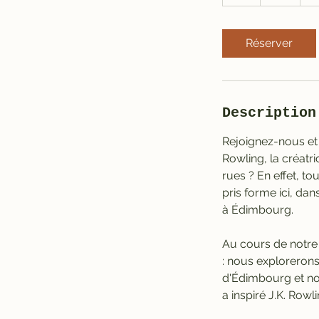
h
Réserver
Description
Rejoignez-nous et
Rowling, la créatr
rues ? En effet, t
pris forme ici, dan
à Édimbourg.
Au cours de notre 
: nous explorerons
d'Édimbourg et no
a inspiré J.K. Row