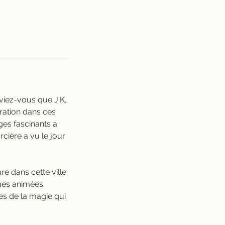
viez-vous que J.K.
iration dans ces
ges fascinants a
rcière a vu le jour
e dans cette ville
rues animées
s de la magie qui