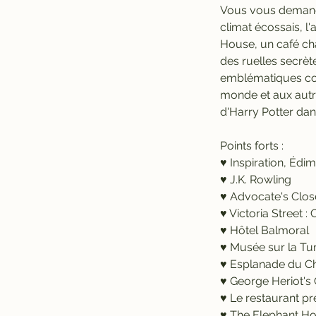
Vous vous demande
climat écossais, l
House, un café cha
des ruelles secrèt
emblématiques com
monde et aux autr
d'Harry Potter dan
Points forts :
♥ Inspiration, Édi
♥ J.K. Rowling
♥ Advocate's Clos
♥ Victoria Street 
♥ Hôtel Balmoral
♥ Musée sur la Tum
♥ Esplanade du C
♥ George Heriot's
♥ Le restaurant p
♥ The Elephant H