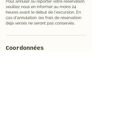
Pour annuler ou reporter votre réservation,
veuillez nous en informer au moins 24
heures avant le début de l'excursion. En
cas d'annulation, les frais de réservation
déjà versés ne seront pas conservés.
Coordonnées
St Giles' Cathedral, High Street,
Edinburgh, UK
+420 723 366 616
mail@i-love-praag.nl