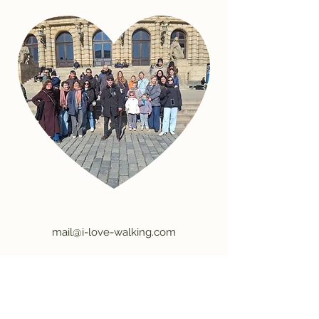
mail@i-love-walking.com
©2026 par J'aime marcher.
Conditions générales
|
Confidentialité
|
Publicité
|
Offres d'emploi