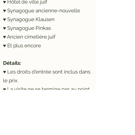
♥ Hôtel de ville juif
♥ Synagogue ancienne-nouvelle
♥ Synagogue Klausen
♥ Synagogue Pinkas
♥ Ancien cimetière juif
♥ Et plus encore
Détails:
♥ Les droits d'entrée sont inclus dans
le prix.
♥ La visite ne se termine pas au point
de départ, mais celui-ci se trouve à
proximité d'une station de métro.
Nombre maximum de participants :
25 (veuillez nous contacter si vous
avez besoin de plus de participants :