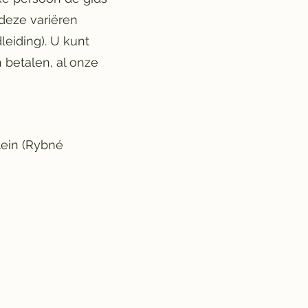
(deze variëren
leiding). U kunt
 betalen, al onze
lein (Rybné