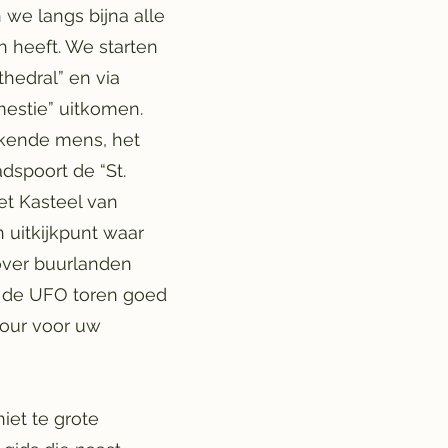
 we langs bijna alle
 heeft. We starten
hedral” en via
mestie” uitkomen.
kende mens, het
dspoort de “St.
et Kasteel van
 uitkijkpunt waar
over buurlanden
n de UFO toren goed
tour voor uw
iet te grote