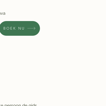
ava
BOEK NU
lke persoon de gids