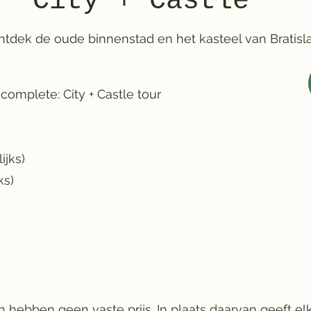
City + Castle
ntdek de oude binnenstad en het kasteel van Bratisl
 complete: City + Castle tour
lijks)
ks)
n hebben geen vaste prijs. In plaats daarvan geeft e