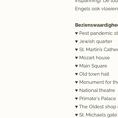
inspanning). De tou
Engels ook vloeien
Bezienswaardighe
♥ Pest pandemic s
♥ Jewish quarter
♥ St. Martin’s Cathe
♥ Mozart house
♥ Main Square
♥ Old town hall
♥ Monument for t
♥ National theatre
♥ Primate's Palace
♥ The Oldest shop 
♥ St. Michaels gate