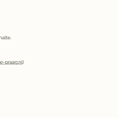
halte.
e-praag.nl
)