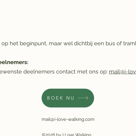
t op het beginpunt, maar wel dichtbij een bus of tram
eelnemers:
gewenste deelnemers contact met ons op:
mail@i-lov
BOEK NU
mail@i-love-walking.com
©2026 by I Love Walking.