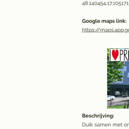
48.140454,17.105171
Google maps link:
https://maps.app
Beschrijving:
Duik samen met ons