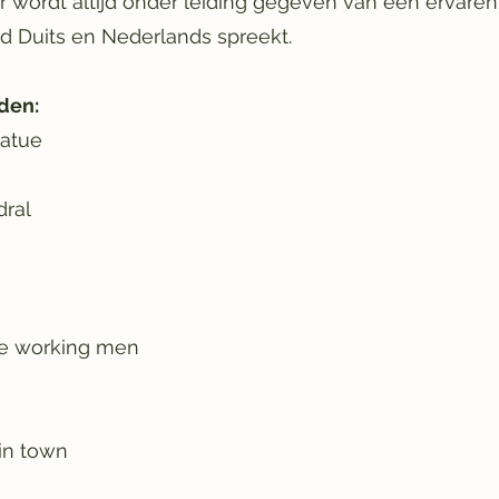
r wordt altijd onder leiding gegeven van een ervaren
d Duits en Nederlands spreekt.
den:
tatue
dral
he working men
in town