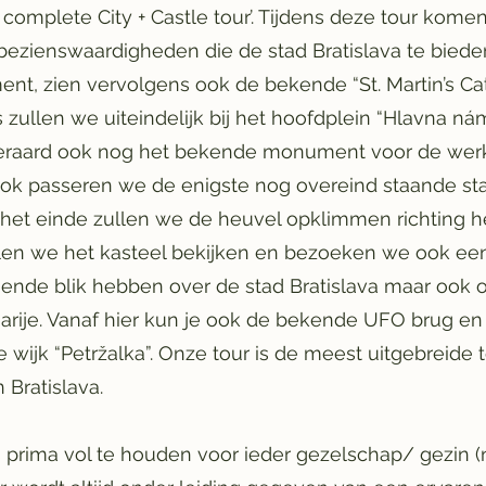
a complete City + Castle tour’. Tijdens deze tour komen
ezienswaardigheden die de stad Bratislava te bieden
ent, zien vervolgens ook de bekende “St. Martin’s Cat
 zullen we uiteindelijk bij het hoofdplein “Hlavna ná
teraard ook nog het bekende monument voor de wer
 Ook passeren we de enigste nog overeind staande sta
 het einde zullen we de heuvel opklimmen richting h
ullen we het kasteel bekijken en bezoeken we ook een
ende blik hebben over de stad Bratislava maar ook 
arije. Vanaf hier kun je ook de bekende UFO brug e
wijk “Petržalka”. Onze tour is de meest uitgebreide 
an Bratislava.
 prima vol te houden voor ieder gezelschap/ gezin (n