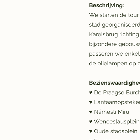
Beschrijving:
We starten de tour 
stad georganiseerd
Karelsbrug richtin
bijzondere gebouwen
passeren we enkele
de olielampen op d
Bezienswaardighe
♥ De Praagse Burc
♥ Lantaarnopsteke
♥ Náměstí Míru
♥ Wenceslausplein
♥ Oude stadsplein