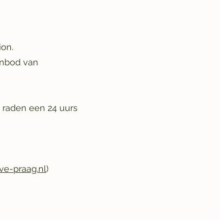
ion.
aanbod van
 raden een 24 uurs
ve-praag.nl
)