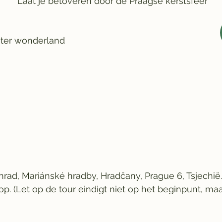
Laat je betoveren door de Praagse kerstsfeer
nter wonderland
rad, Mariánské hradby, Hradčany, Prague 6, Tsjechië.
p. (Let op de tour eindigt niet op het beginpunt, maa