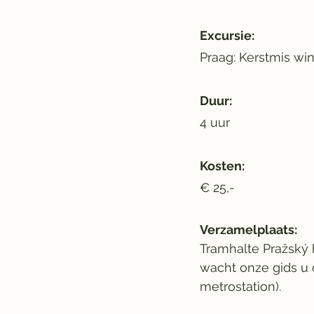
Excursie:
Praag: Kerstmis wi
Duur:
4 uur
Kosten:
€ 25,-
Verzamelplaats:
Tramhalte Pražský h
wacht onze gids u o
metrostation).