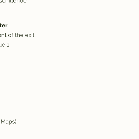
rschillende
rter
t of the exit.
ue 1
e Maps)