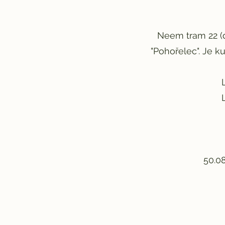
Neem tram 22 (di
"Pohořelec". Je 
50.0