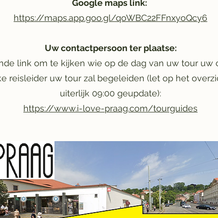
Google maps link:
https://maps.app.goo.gl/qoWBC22FFnxyoQcy6
Uw contactpersoon ter plaatse:
nde link om te kijken wie op de dag van uw tour uw 
ke reisleider uw tour zal begeleiden (let op het overz
uiterlijk 09:00 geupdate):
https://www.i-love-praag.com/tourguides