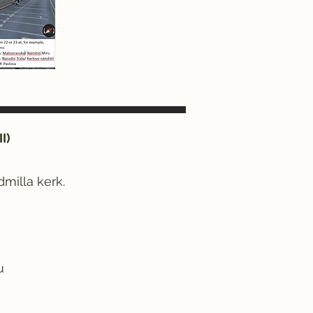
I)
dmilla kerk.
u