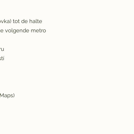
vka) tot de halte
 de volgende metro
ru
tí
 Maps)