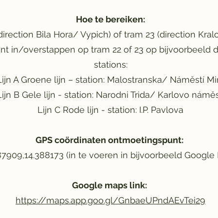
Hoe te bereiken:
rection Bila Hora/ Vypich) of tram 23 (direction Kralo
kunt in/overstappen op tram 22 of 23 op bijvoorbeeld
stations:
Lijn A Groene lijn – station: Malostranska/ Náměstí Mi
Lijn B Gele lijn - station: Narodni Trida/ Karlovo náměs
Lijn C Rode lijn - station: I.P. Pavlova
GPS coördinaten ontmoetingspunt:
87909,14.388173 (in te voeren in bijvoorbeeld Google
Google maps link:
https://maps.app.goo.gl/GnbaeUPndAEvTei29