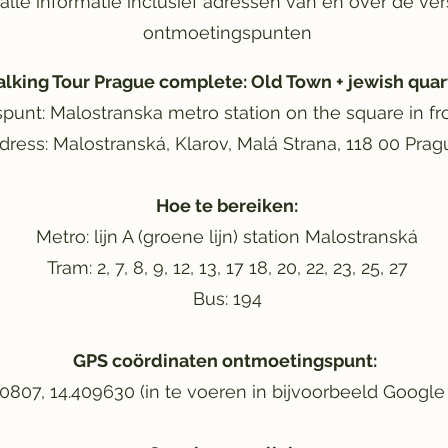
 alle informatie inclusief adressen van en over de ve
ontmoetingspunten
lking Tour Prague complete: Old Town + jewish qua
unt: Malostranska metro station on the square in fron
dress: Malostranská, Klarov, Malá Strana, 118 00 Prag
Hoe te bereiken:
Metro: lijn A (groene lijn) station Malostranská
Tram: 2, 7, 8, 9, 12, 13, 17 18, 20, 22, 23, 25, 27
Bus: 194
GPS coördinaten ontmoetingspunt:
0807, 14.409630 (in te voeren in bijvoorbeeld Googl