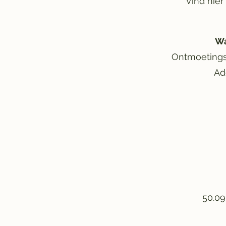
Vind hier
Wa
Ontmoetingsp
Ad
50.09