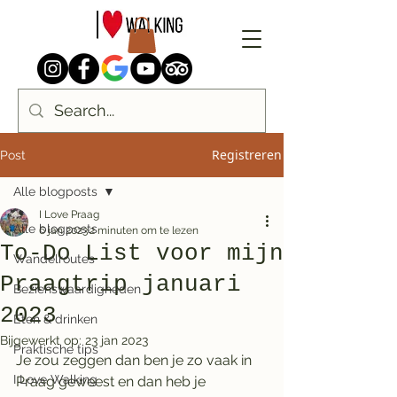
Registreren
Post
Alle blogposts
I Love Praag
Alle blogposts
6 jan 2023
2 minuten om te lezen
To-Do List voor mijn
Wandelroutes
Praagtrip januari
Bezienswaardigheden
2023
Eten & drinken
Bijgewerkt op:
23 jan 2023
Praktische tips
Je zou zeggen dan ben je zo vaak in 
I Love Walking
Praag geweest en dan heb je 