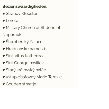
Bezienswaardigheden:
♥ Strahov Klooster
♥ Loreta
♥ Military Church of St. John of
Nepomuk
♥ Šternberský Palace
♥ Hradcanske namesti
♥ Sint-vitus Kathedraal
♥ Sint George basiliek
♥ Starý královský palác
♥ Vstup císařovny Marie Terezie
♥ Gouden straatje
♥ Lobkowicz paleis
♥ Wijngaard van de Heilige
Wenceslaus