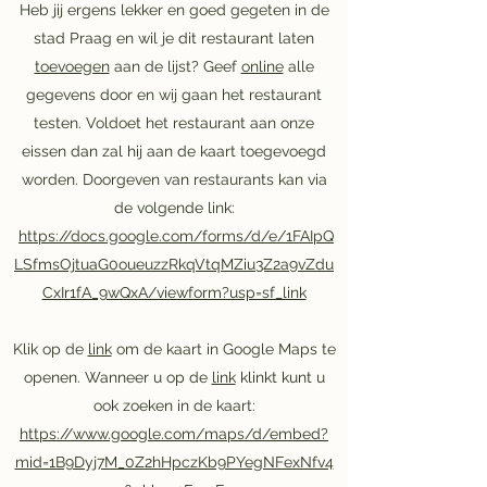
Heb jij ergens lekker en goed gegeten in de
stad Praag en wil je dit restaurant laten
toevoegen
aan de lijst? Geef
online
alle
gegevens door en wij gaan het restaurant
testen. Voldoet het restaurant aan onze
eissen dan zal hij aan de kaart toegevoegd
worden. Doorgeven van restaurants kan via
de volgende link:
https://docs.google.com/forms/d/e/1FAIpQ
LSfmsOjtuaG0oueuzzRkqVtqMZiu3Z2a9vZdu
CxIr1fA_9wQxA/viewform?usp=sf_link
Klik op de
link
om de kaart in Google Maps te
openen. Wanneer u op de
link
klinkt kunt u
ook zoeken in de kaart:
https://www.google.com/maps/d/embed?
mid=1B9Dyj7M_0Z2hHpczKb9PYegNFexNfv4