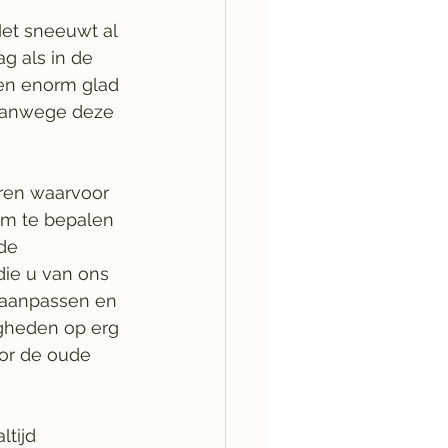
et sneeuwt al 
g als in de 
en enorm glad 
vanwege deze 
ren waarvoor 
om te bepalen 
de 
die u van ons 
 aanpassen en 
gheden op erg 
or de oude 
tijd 