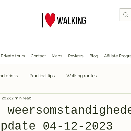
Private tours
Contact
Maps
Reviews
Blog
Affiliate Prog
nd drinks
Practical tips
Walking routes
, 2023
2 min read
e weersomstandighed
update 04-12-2023