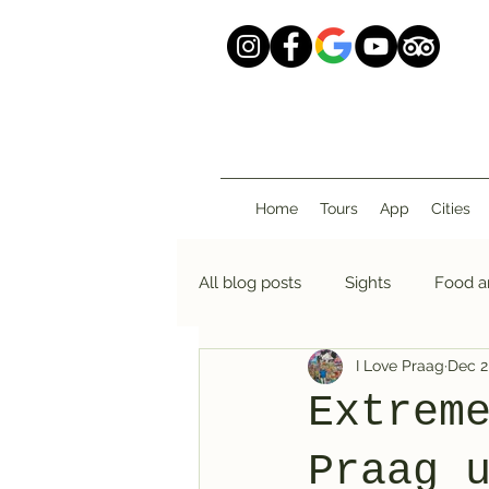
Home
Tours
App
Cities
All blog posts
Sights
Food a
I Love Praag
Dec 2
Extrem
Praag 