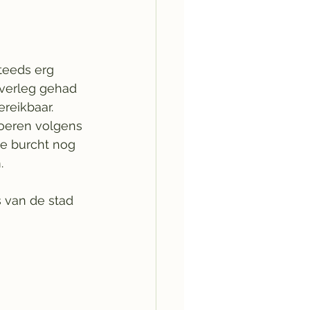
teeds erg 
verleg gehad 
reikbaar. 
voeren volgens 
de burcht nog 
.
 van de stad 