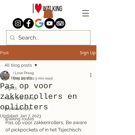
Sign Up
Post
All blog posts
I Love Praag
All blog posts
Dec 29, 2022
3 min read
Pas op voor
Sights
zakkenrollers en
Food and drinks
oplichters
Practical tips
Updated:
Jan 7, 2023
Walking routes
Pas op voor zakkenrollers, Be aware 
of pickpockets of in het Tsjechisch: 