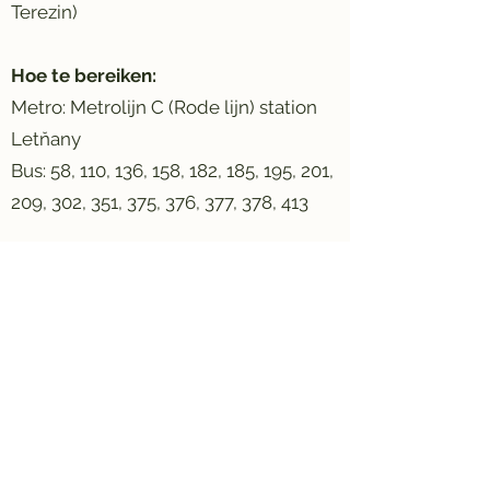
Terezin)
Hoe te bereiken:
Metro: Metrolijn C (Rode lijn) station
Letňany
Bus: 58, 110, 136, 158, 182, 185, 195, 201,
209, 302, 351, 375, 376, 377, 378, 413
GPS coördinaten ontmoetingspunt:
50.125682
,
14.515718
(in te voeren in
bijvoorbeeld Google Maps)
Google maps link:
https://maps.app.goo.gl/gdfiqxqELoD
iAna5A