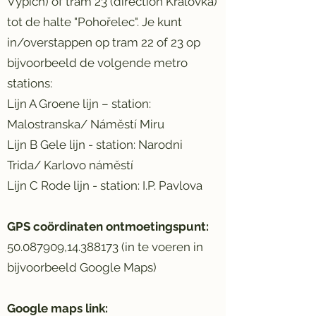
Vypich) of tram 23 (direction Kralovka)
tot de halte "Pohořelec". Je kunt
in/overstappen op tram 22 of 23 op
bijvoorbeeld de volgende metro
stations:
Lijn A Groene lijn – station:
Malostranska/ Náměstí Miru
Lijn B Gele lijn - station: Narodni
Trida/ Karlovo náměstí
Lijn C Rode lijn - station: I.P. Pavlova
GPS coördinaten ontmoetingspunt:
50.087909
,
14.388173
(in te voeren in
bijvoorbeeld Google Maps)
Google maps link: