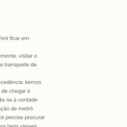
rir ficar em
mente, visitar o
o transporte de
ecedência. Iremos
e de chegar à
ta-se à vontade
tação de metrô
ê precise procurar
s bem visíveis.