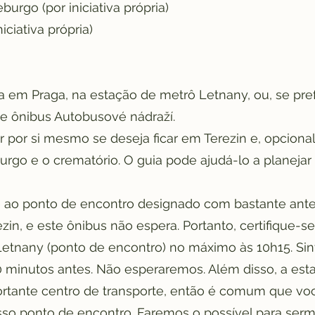
urgo (por iniciativa própria)
iciativa própria)
a em Praga, na estação de metrô Letnany, ou, se prefe
de ônibus Autobusové nádraží.
 por si mesmo se deseja ficar em Terezin e, opcional
rgo e o crematório. O guia pode ajudá-lo a planejar 
e ao ponto de encontro designado com bastante ant
zin, e este ônibus não espera. Portanto, certifique-s
etnany (ponto de encontro) no máximo às 10h15. Sin
10 minutos antes. Não esperaremos. Além disso, a es
tante centro de transporte, então é comum que voc
o ponto de encontro. Faremos o possível para sermo