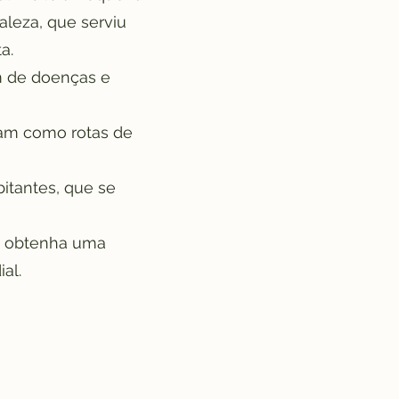
aleza, que serviu
a.
m de doenças e
ram como rotas de
bitantes, que se
 e obtenha uma
al.