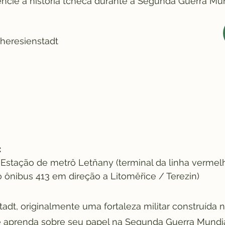
encie a história tcheca durante a Segunda Guerra Mun
Theresienstadt
:
Estação de metrô Letňany (terminal da linha vermel
o ônibus 413 em direção a Litoměřice / Terezin)
adt, originalmente uma fortaleza militar construída n
 e aprenda sobre seu papel na Segunda Guerra Mundia