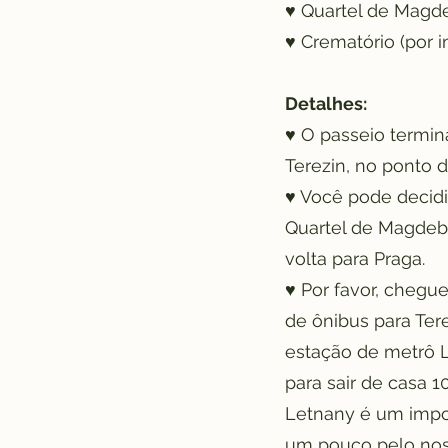
♥ Quartel de Magdeb
♥ Crematório (por in
Detalhes:
♥ O passeio termin
Terezin, no ponto 
♥ Você pode decidir
Quartel de Magdebu
volta para Praga.
♥ Por favor, chegu
de ônibus para Tere
estação de metrô L
para sair de casa 
Letnany é um impor
um pouco pelo noss