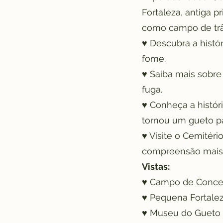
Fortaleza, antiga 
como campo de trân
♥ Descubra a histó
fome.
♥ Saiba mais sobre
fuga.
♥ Conheça a históri
tornou um gueto pa
♥ Visite o Cemitér
compreensão mais 
Vistas:
♥ Campo de Concen
♥ Pequena Fortale
♥ Museu do Gueto