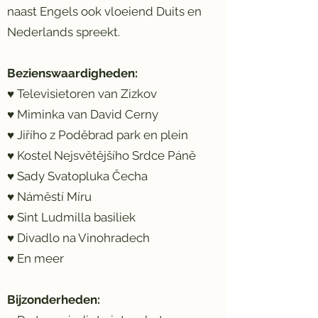
naast Engels ook vloeiend Duits en
Nederlands spreekt.
Bezienswaardigheden:
♥ Televisietoren van Zizkov
♥ Miminka van David Cerny
♥ Jiřího z Poděbrad park en plein
♥ Kostel Nejsvětějšího Srdce Páně
♥ Sady Svatopluka Čecha
♥ Náměstí Míru
♥ Sint Ludmilla basiliek
♥ Divadlo na Vinohradech
♥ En meer
Bijzonderheden: