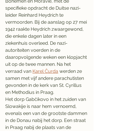
Bohemen en Moravië, met de 
specifieke opdracht de Duitse nazi-
leider Reinhard Heydrich te 
vermoorden. Bij de aanslag op 27 mei 
1942 raakte Heydrich zwaargewond, 
die enkele dagen later in een 
ziekenhuis overleed. De nazi-
autoriteiten voerden in de 
daaropvolgende weken een klopjacht 
uit op de twee mannen. Na het 
verraad van 
Karel Čurda
 werden ze 
samen met vijf andere parachutisten 
gevonden in de kerk van St. Cyrillus 
en Methodius in Praag.
Het dorp Gabčíkovo in het zuiden van 
Slowakije is naar hem vernoemd, 
evenals een van de grootste dammen 
in de Donau nabij het dorp. Een straat 
in Praag nabij de plaats van de 