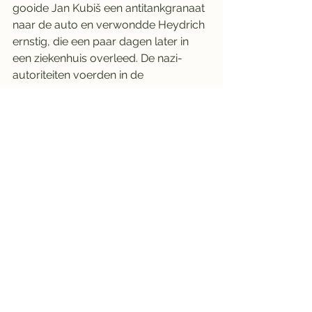
gooide Jan Kubiš een antitankgranaat 
naar de auto en verwondde Heydrich 
ernstig, die een paar dagen later in 
een ziekenhuis overleed. De nazi-
autoriteiten voerden in de 
daaropvolgende weken een klopjacht 
op de mannen uit. Een straat in Praag 
nabij de plaats van de moordaanslag 
op Heydrich is vernoemd naar Valčík.
Karel Curda
Karel Čurda (10 oktober 1911 - Praag, 
29 april 1947) was een Tsjech die 
tijdens de Tweede Wereldoorlog als 
Tsjechoslowaakse soldaat diende.
Hij werd in 1941 gedropt in bezet 
Bohemen als lid van de 
sabotagegroep "buiten bereik". Hij 
werd bekend als verrader van de 