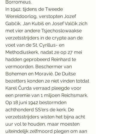
Borromeus.
In 1942, tijdens de Tweede 
Wereldoorlog, verstopten Jozef 
Gabčík, Jan Kubiš en Josef Valčík zich 
met vier andere Tsjechoslowaakse 
verzetsstrijders in de crypte aan de 
voet van de St. Cyrillus- en 
Methodiuskerk, nadat ze op 27 mei 
hadden geprobeerd Reinhard te 
vermoorden. Beschermer van 
Bohemen en Moravië. De Duitse 
bezetters konden ze niet vinden totdat 
Karel Čurda verraad pleegde voor 
een premie van 1 miljoen Reichsmark. 
Op 18 juni 1942 bestormden 
achthonderd SS'ers de kerk. De 
verzetsstrijders wisten het bijna acht 
uur vol te houden, maar moesten 
uiteindelijk zelfmoord plegen om aan 