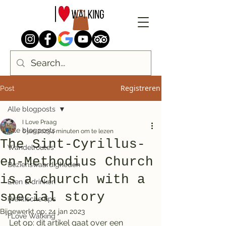
Registreren
Post
Alle blogposts
I Love Praag
Alle blogposts
6 jan 2023
4 minuten om te lezen
The Sint-Cyrillus-
Wandelroutes
en-Methodius Church
Bezienswaardigheden
is a church with a
Eten & drinken
special story
Praktische tips
Bijgewerkt op:
24 jan 2023
I Love Walking
Let op: dit artikel gaat over een 