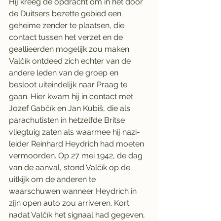
Hij kreeg de opdracht om in het door 
de Duitsers bezette gebied een 
geheime zender te plaatsen, die 
contact tussen het verzet en de 
geallieerden mogelijk zou maken. 
Valčík ontdeed zich echter van de 
andere leden van de groep en 
besloot uiteindelijk naar Praag te 
gaan. Hier kwam hij in contact met 
Jozef Gabčík en Jan Kubiš, die als 
parachutisten in hetzelfde Britse 
vliegtuig zaten als waarmee hij nazi-
leider Reinhard Heydrich had moeten 
vermoorden. Op 27 mei 1942, de dag 
van de aanval, stond Valčík op de 
uitkijk om de anderen te 
waarschuwen wanneer Heydrich in 
zijn open auto zou arriveren. Kort 
nadat Valčík het signaal had gegeven, 