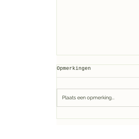
Opmerkingen
Plaats een opmerking...
Ontdek de
verbazingwekkende
wereld van
Technologie in het