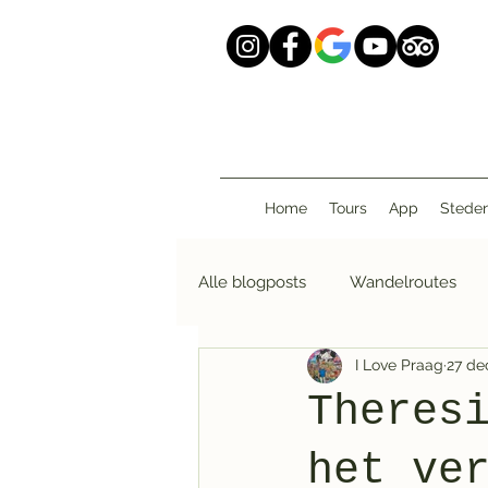
Home
Tours
App
Stede
Alle blogposts
Wandelroutes
I Love Praag
27 de
I Love Walking
Theres
het ve