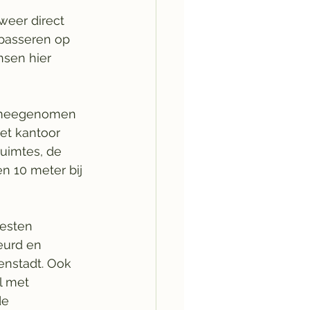
weer direct 
 passeren op 
sen hier 
 meegenomen 
het kantoor 
uimtes, de 
n 10 meter bij 
esten 
eurd en 
ienstadt. Ook 
l met 
de 