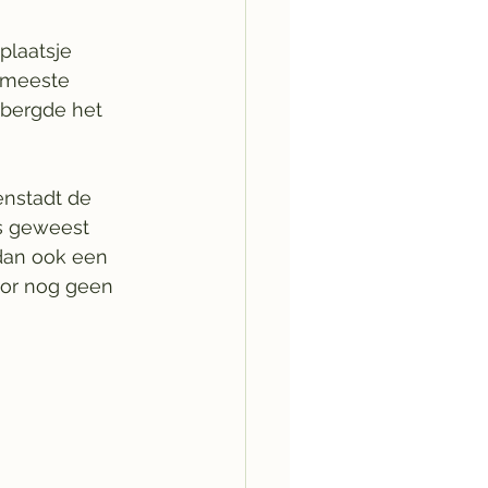
plaatsje 
e meeste 
rbergde het 
nstadt de 
ls geweest 
dan ook een 
oor nog geen 