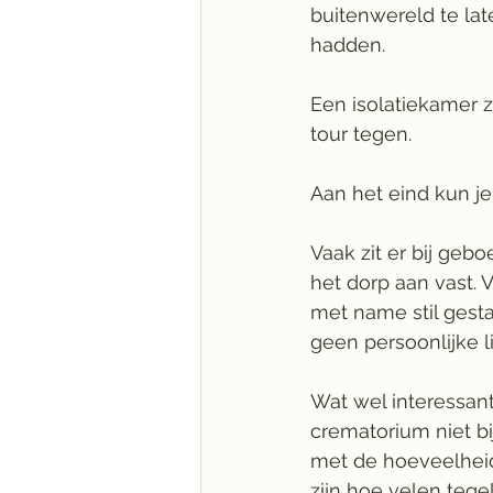
buitenwereld te lat
hadden.  
Een isolatiekamer z
tour tegen. 
Aan het eind kun je
Vaak zit er bij ge
het dorp aan vast. 
met name stil ges
geen persoonlijke l
Wat wel interessant
crematorium niet b
met de hoeveelheid
zijn hoe velen tege