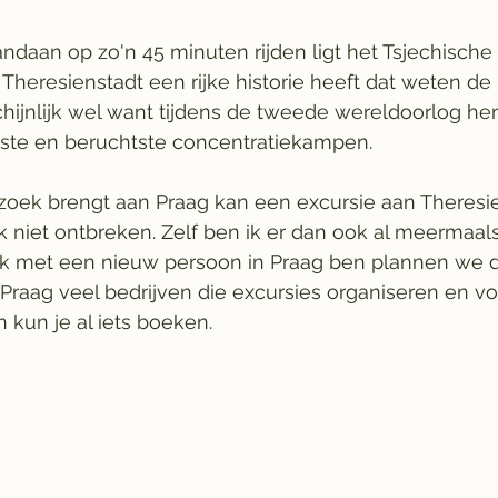
andaan op zo'n 45 minuten rijden ligt het Tsjechische 
 Theresienstadt een rijke historie heeft dat weten d
ijnlijk wel want tijdens de tweede wereldoorlog he
te en beruchtste concentratiekampen. 
oek brengt aan Praag kan een excursie aan Theresie
jk niet ontbreken. Zelf ben ik er dan ook al meermaa
 ik met een nieuw persoon in Praag ben plannen we 
in Praag veel bedrijven die excursies organiseren en v
 kun je al iets boeken.