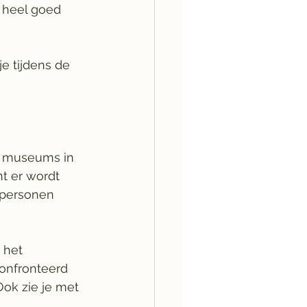
 heel goed 
e tijdens de 
e museums in 
nt er wordt 
 personen 
 het 
onfronteerd 
ok zie je met 