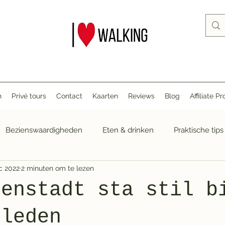
n
Privé tours
Contact
Kaarten
Reviews
Blog
Affiliate 
Bezienswaardigheden
Eten & drinken
Praktische tips
c 2022
2 minuten om te lezen
ienstadt sta stil b
rleden