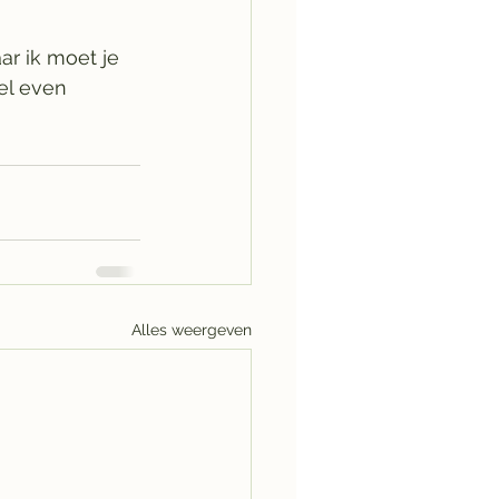
r ik moet je 
el even 
Alles weergeven