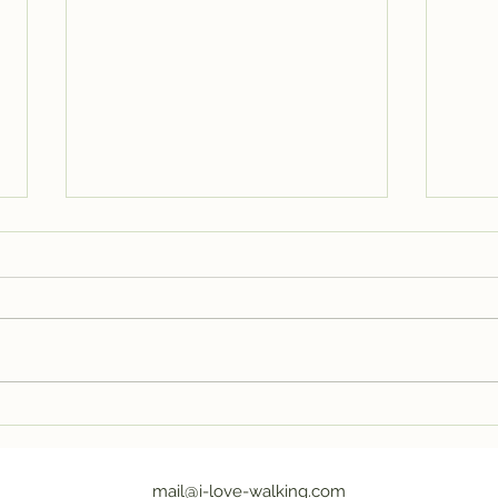
Ontdek de
De 
Geschiedenis en
PID
Bezienswaardigheden
het
van het Betoverende
rei
mail@i-love-walking.com