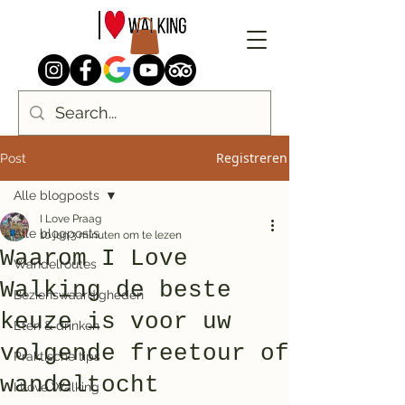
Registreren
Post
Alle blogposts
I Love Praag
Alle blogposts
10 jun
3 minuten om te lezen
Waarom I Love
Wandelroutes
Walking de beste
Bezienswaardigheden
keuze is voor uw
Eten & drinken
volgende freetour of
Praktische tips
wandeltocht
I Love Walking