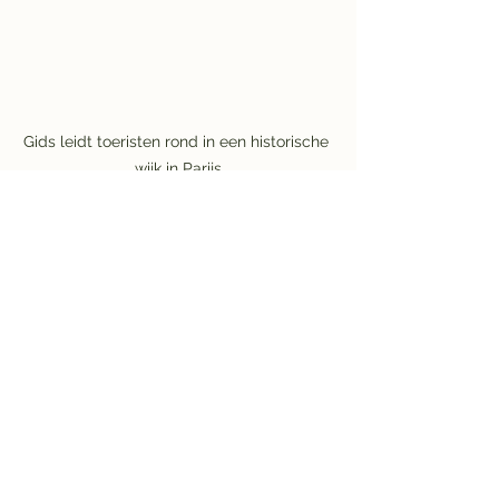
Gids leidt toeristen rond in een historische 
wijk in Parijs
Cultural Immersion Tips
Free Walking Tours
Local Travel Experiences
Travel Tips for Explorers
City Walking Tours
Local Culture Insights
Hidden Gems Walking Tours
Cultural Heritage Walks
Authentic Travel Experiences
Urban Exploration Tips
Insider Travel Secrets
Historical City Walks
Scenic City Walks
Seasonal Travel Highlights
Local Foodie Adventures
Eco-Friendly City Tours