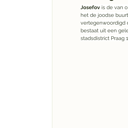
Josefov
 is de van 
het de joodse buur
vertegenwoordigd d
bestaat uit een gel
stadsdistrict Praag