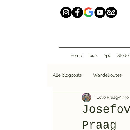
Home
Tours
App
Stede
Alle blogposts
Wandelroutes
I Love Praag
9 mei
I Love Walking
Josefo
Praag