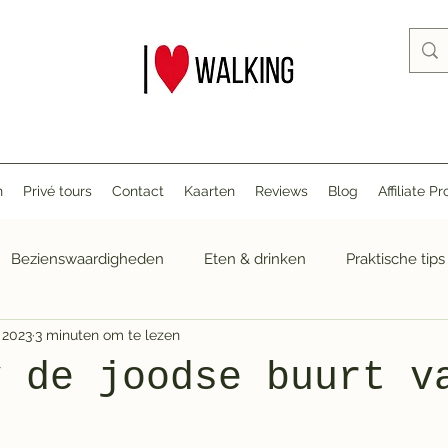
n
Privé tours
Contact
Kaarten
Reviews
Blog
Affiliate 
Bezienswaardigheden
Eten & drinken
Praktische tips
 2023
3 minuten om te lezen
v de joodse buurt v