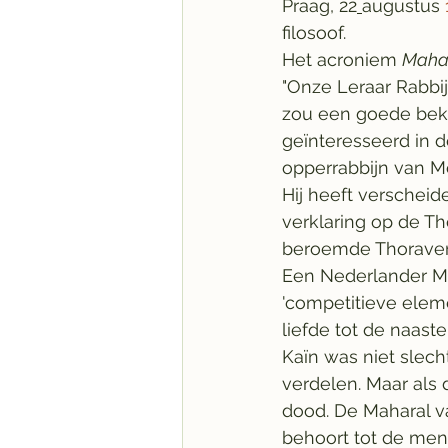
Praag, 22
augustus 
filosoof.
Het acroniem 
Maha
"Onze Leraar Rabbij
zou een goede beke
geïnteresseerd in d
opperrabbijn van M
Hij heeft verschei
verklaring op de Th
beroemde Thoraverk
Een Nederlander Ma
'competitieve eleme
liefde tot de naas
Kaïn was niet slech
verdelen. Maar als 
dood. De Maharal va
behoort tot de mens