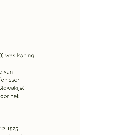
78) was koning 
e van 
fenissen 
lowakije), 
oor het 
512-1525 – 