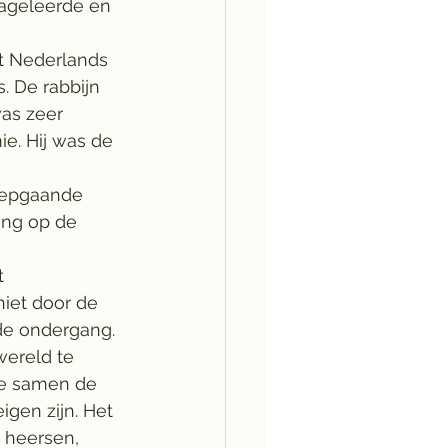
rageleerde en 
et Nederlands 
. De rabbijn 
as zeer 
e. Hij was de 
diepgaande 
ing op de 
 
niet door de 
de ondergang. 
wereld te 
ze samen de 
gen zijn. Het 
 heersen, 