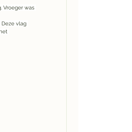
g. Vroeger was 
 Deze vlag 
het 