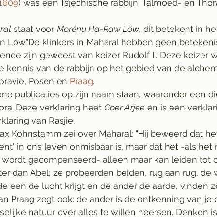
1609
) was een Tsjechische rabbijn, Talmoed- en Tho
ral
 staat voor 
Morénu Ha-Raw Löw
, dit betekent in h
n Löw."De klinkers in Maharal hebben geen betekenis
nde zijn geweest van keizer Rudolf II. Deze keizer w
e kennis van de rabbijn op het gebied van de alchemi
oravië, Posen en 
Praag
.
dene publicaties op zijn naam staan, waaronder een 
ora. Deze verklaring heet 
Goer Arjee
 en is een verklar
laring van Rasjie.
x Kohnstamm zei over Maharal: "Hij beweerd dat het
nt' in ons leven onmisbaar is, maar dat het -als het 
te wordt gecompenseerd- alleen maar kan leiden tot 
ter dan Abel; ze probeerden beiden, rug aan rug, de 
de een de lucht krijgt en de ander de aarde, vinden 
n Praag zegt ook: de ander is de ontkenning van je ei
elijke natuur over alles te willen heersen. Denken is