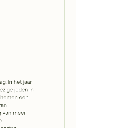
. In het jaar 
zige joden in 
Bohemen een 
van 
g van meer 
e 