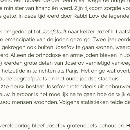
 werd een bloeiende gemeente vanwege de burgem
e minister van financiën werd. Zijn rijkdom zorgde vo
 getto. In deze tijd werd door Rabbi Löw de legende
jk omgedoopt tot 
Josefstadt
 naar keizer Jozef II. Laa
e emancipatie van de joden gezorgd. Twee jaar eerd
 gekregen ook buiten Josefov te gaan wonen, waard
werd. Alleen de orthodoxe en arme joden bleven in J
3 werden grote delen van Josefov vernietigd vanwe
d hetzelfde in te richten als Parijs. Het enige wat ove
oude begraafplaats en het oude joodse stadhuis.
e 21e eeuw bestaat Josefov grotendeels uit gebouwe
uw, hierdoor is het moeilijk na te gaan hoe de wijk e
.000 mensen woonden. Volgens statistieken telde de 
ereldoorlog bleef Josefov grotendeels behouden. Hit