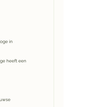
oge in 
ge heeft een 
euwse 