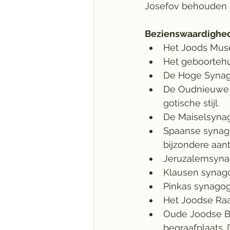
Josefov behouden a
Bezienswaardighe
Het Joods Mus
Het geboortehu
De Hoge Synag
De Oudnieuwe 
gotische stijl.
De Maiselsyna
Spaanse synago
bijzondere aant
Jeruzalemsyna
Klausen synag
Pinkas synagog
Het Joodse Raa
Oude Joodse Be
begraafplaats.