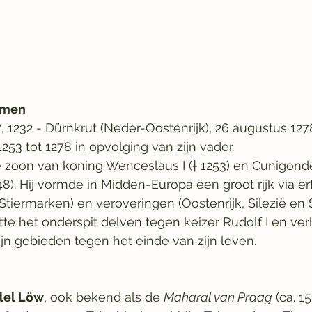
hemen
(?, 1232 - Dürnkrut (Neder-Oostenrijk), 26 augustus 12
3 tot 1278 in opvolging van zijn vader.
e zoon van koning Wenceslaus I († 1253) en Cunigond
8). Hij vormde in Midden-Europa een groot rijk via er
 Stiermarken) en veroveringen (Oostenrijk, Silezië en S
te het onderspit delven tegen keizer Rudolf I en verl
ijn gebieden tegen het einde van zijn leven.
lel Löw
, ook bekend als de 
Maharal van Praag
 (ca. 1