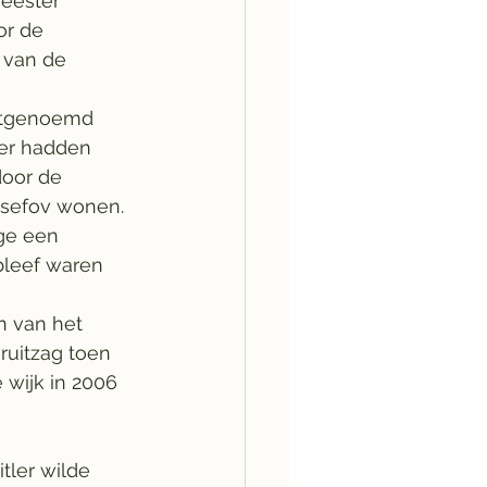
eester 
or de 
 van de 
tstgenoemd 
er hadden 
oor de 
osefov wonen. 
ge een 
rbleef waren 
n van het 
ruitzag toen 
wijk in 2006 
ler wilde 