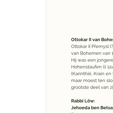
Ottokar II van Bo
Ottokar II Přemysl 
van Bohemen van 125
Hij was een jonger
Hohenstaufen († 124
(Karinthië, Krain en
maar moest ten slot
grootste deel van z
Rabbi Löw:
Jehoeda ben Betsa