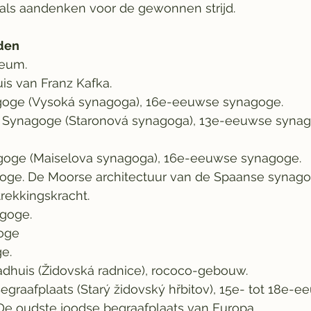
ls aandenken voor de gewonnen strijd. 
den
eum.
is van Franz Kafka.
oge (Vysoká synagoga), 16e-eeuwse synagoge.
Synagoge (Staronová synagoga), 13e-eeuwse synag
goge (Maiselova synagoga), 16e-eeuwse synagoge.
ge. De Moorse architectuur van de Spaanse synago
rekkingskracht.
goge.
oge
e.
dhuis (Židovská radnice), rococo-gebouw.
graafplaats (Starý židovský hřbitov), 15e- tot 18e-e
 De oudste joodse begraafplaats van Europa.