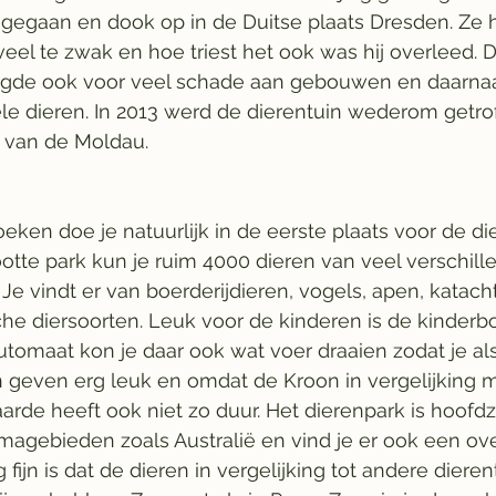
gegaan en dook op in de Duitse plaats Dresden. Ze h
veel te zwak en hoe triest het ook was hij overleed. 
rgde ook voor veel schade aan gebouwen en daarnaa
le dieren. In 2013 werd de dierentuin wederom getro
g van de Moldau.
eken doe je natuurlijk in de eerste plaats voor de die
otte park kun je ruim 4000 dieren van veel verschill
Je vindt er van boerderijdieren, vogels, apen, katacht
sche diersoorten. Leuk voor de kinderen is de kinderbo
tomaat kon je daar ook wat voer draaien zodat je als
n geven erg leuk en omdat de Kroon in vergelijking 
rde heeft ook niet zo duur. Het dierenpark is hoofdza
agebieden zoals Australië en vind je er ook een ov
ijn is dat de dieren in vergelijking tot andere dieren