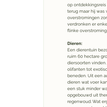
op ontdekkingsreis 
terug maar hij was 
overstromingen zo
verdronken er enke
flinke overstromin
Dieren: 
Een dierentuin bezo
ruim 60 hectare gro
diersoorten vinden. 
olifanten tot exoti
beneden. Uit een au
dieren wat voer ka
een stuk minder waa
opgebouwd uit them
regenwoud. Wat erg f