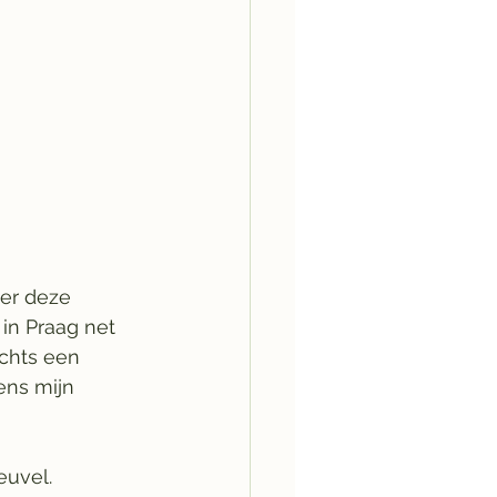
er deze 
 in Praag net 
chts een 
ens mijn 
uvel. 