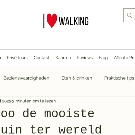
n
Privé tours
Contact
Kaarten
Reviews
Blog
Affiliate 
Bezienswaardigheden
Eten & drinken
Praktische tips
i 2023
3 minuten om te lezen
Zoo de mooiste
tuin ter wereld