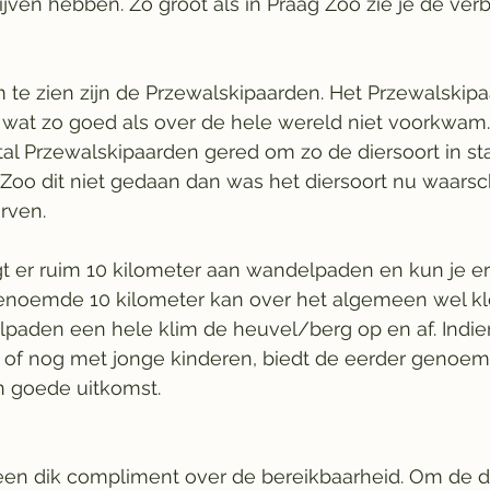
jven hebben. Zo groot als in Praag Zoo zie je de verbl
 te zien zijn de Przewalskipaarden. Het Przewalskip
s wat zo goed als over de hele wereld niet voorkwam.
al Przewalskipaarden gered om zo de diersoort in st
oo dit niet gedaan dan was het diersoort nu waarschi
ven.    
gt er ruim 10 kilometer aan wandelpaden en kun je e
 genoemde 10 kilometer kan over het algemeen wel k
elpaden een hele klim de heuvel/berg op en af. Indie
 of nog met jonge kinderen, biedt de eerder genoe
 goede uitkomst.  
een dik compliment over de bereikbaarheid. Om de di