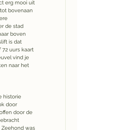
t erg mooi uit 
 tot bovenaan 
ere 
r de stad 
 naar boven 
ft is dat 
 72 uurs kaart 
euvel vind je 
en naar het 
 historie 
ok door 
offen door de 
gebracht 
en Zeehond was 