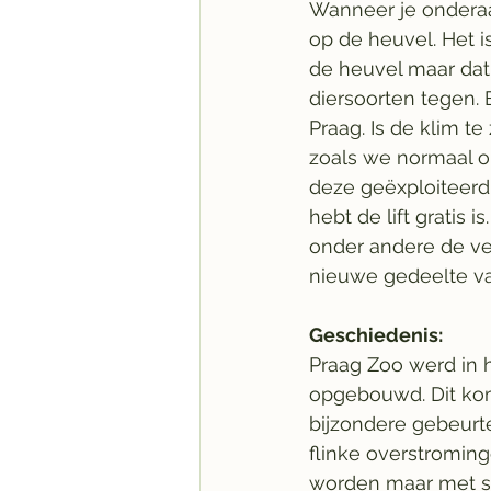
Wanneer je onderaan
op de heuvel. Het i
de heuvel maar dat
diersoorten tegen. 
Praag. Is de klim te
zoals we normaal op
deze geëxploiteerd 
hebt de lift gratis i
onder andere de ve
nieuwe gedeelte va
Geschiedenis: 
Praag Zoo werd in h
opgebouwd. Dit kom
bijzondere gebeurte
flinke overstroming
worden maar met so