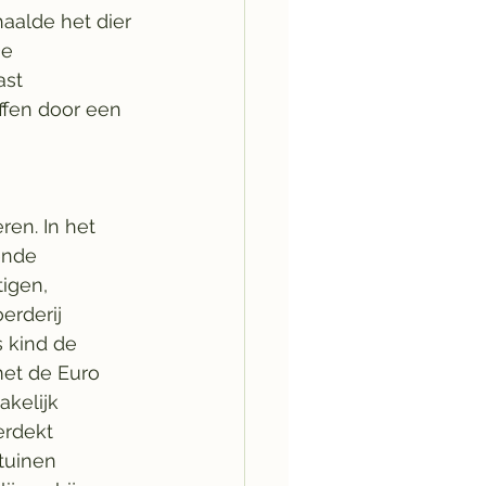
aalde het dier 
De 
st 
ffen door een 
ren. In het 
ende 
igen, 
erderij 
 kind de 
met de Euro 
kelijk 
erdekt 
tuinen 