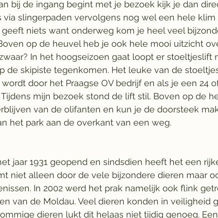
 bij de ingang begint met je bezoek kijk je dan direc
s via slingerpaden vervolgens nog wel een hele klim
 geeft niets want onderweg kom je heel veel bijzond
Boven op de heuvel heb je ook hele mooi uitzicht ove
 zwaar? In het hoogseizoen gaat loopt er stoeltjeslift
 de skipiste tegenkomen. Het leuke van de stoeltjesli
wordt door het Praagse OV bedrijf en als je een 24 of
s. Tijdens mijn bezoek stond de lift stil. Boven op de h
rblijven van de olifanten en kun je de doorsteek mak
n het park aan de overkant van een weg. 
et jaar 1931 geopend en sindsdien heeft het een rijke
t niet alleen door de vele bijzondere dieren maar o
nissen. In 2002 werd het prak namelijk ook flink getr
en van de Moldau. Veel dieren konden in veiligheid 
mmige dieren lukt dit helaas niet tijdig genoeg. E