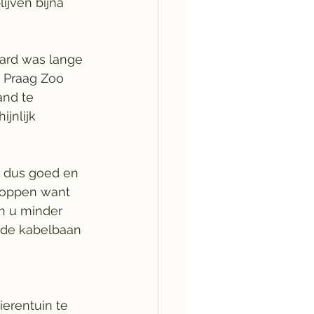
ijven bijna 
aard was lange 
 Praag Zoo 
and te 
jnlijk 
r dus goed en 
loppen want 
n u minder 
mde kabelbaan 
erentuin te 