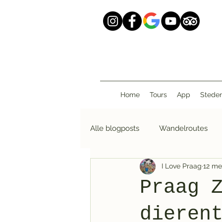
Home
Tours
App
Stede
Alle blogposts
Wandelroutes
I Love Praag
12 me
I Love Walking
Praag 
dieren