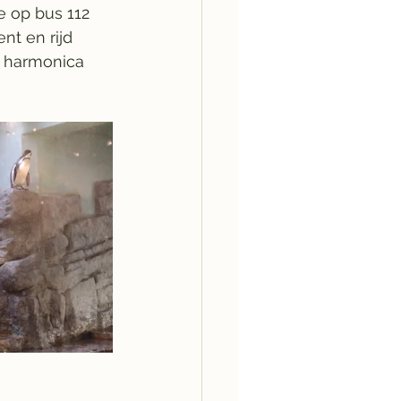
e op bus 112 
nt en rijd 
e harmonica 