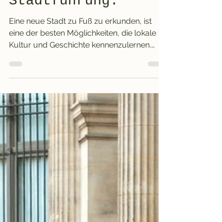
Stadtführung.
Eine neue Stadt zu Fuß zu erkunden, ist
eine der besten Möglichkeiten, die lokale
Kultur und Geschichte kennenzulernen.
Doch wie findet man den richtigen Anbieter
für seine Stadtführung? Es gibt viele
Optionen, aber I Love Walking hebt sich
deutlich von der Konkurrenz ab. Diese
Plattform bietet nicht nur hervorragende
kostenlose Touren und Tagesausflüge,
sondern verfolgt auch ein einzigartiges
Familienkonzept, das Qualität und
Ehrlichkeit in den Vordergrund stellt. Im
Folgend